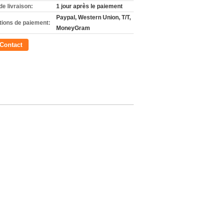
de livraison:
1 jour après le paiement
Paypal, Western Union, T/T,
tions de paiement:
MoneyGram
Contact