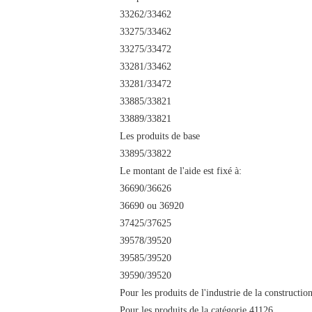
33262/33462
33275/33462
33275/33472
33281/33462
33281/33472
33885/33821
33889/33821
Les produits de base
33895/33822
Le montant de l'aide est fixé à:
36690/36626
36690 ou 36920
37425/37625
39578/39520
39585/39520
39590/39520
Pour les produits de l'industrie de la constructio
Pour les produits de la catégorie 41126