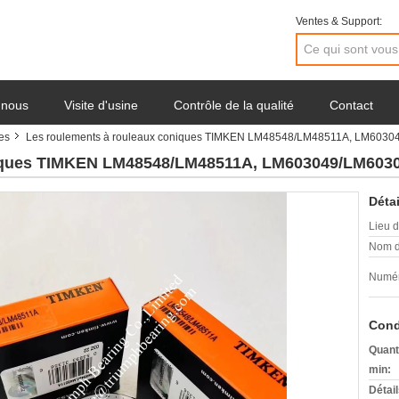
Ventes & Support:
 nous
Visite d'usine
Contrôle de la qualité
Contact
es
Les roulements à rouleaux coniques TIMKEN LM48548/LM48511A, LM603
niques TIMKEN LM48548/LM48511A, LM603049/LM603
Détai
Lieu d
Nom d
Numér
Cond
Quant
min:
Détai