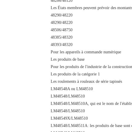
48286/48120
Les États membres peuvent prévoir des montants
48290/48220
48290/48220
48506/48750
48385/48320
48393/48320
Pour les appareils à commande numérique
Les produits de base
Pour les produits de l'industrie de la constructio
Les produits de la catégorie 1
Les roulements à rouleaux de série tapissés
LM48548A ou LM48510
LM48548/LM48510
LM48548/LM48510A, qui est le nom de l'établi
LM48548/LM48510
LM48549X/LM48510
LM48548/LM48511A: les produits de base sont dé