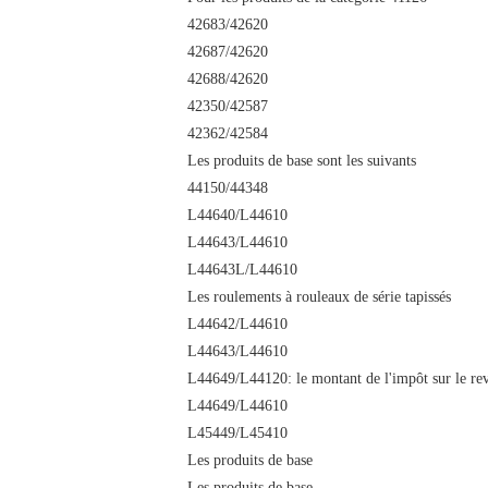
42683/42620
42687/42620
42688/42620
42350/42587
42362/42584
Les produits de base sont les suivants
44150/44348
L44640/L44610
L44643/L44610
L44643L/L44610
Les roulements à rouleaux de série tapissés
L44642/L44610
L44643/L44610
L44649/L44120: le montant de l'impôt sur le re
L44649/L44610
L45449/L45410
Les produits de base
Les produits de base