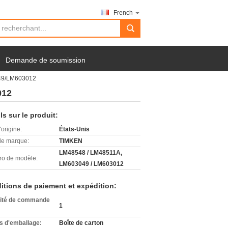
French
search
Demande de soumission
049/LM603012
012
ls sur le produit:
'origine:
États-Unis
e marque:
TIMKEN
LM48548 / LM48511A,
o de modèle:
LM603049 / LM603012
itions de paiement et expédition:
ité de commande
1
ls d'emballage:
Boîte de carton