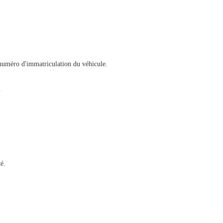
numéro d'immatriculation du véhicule.
n
é.