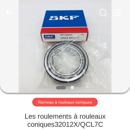
Bearing
Co.,Limited.
All
Rights
Reserved.
Developed
by
ECER
APERÇU
PRODUITS
A
PROPOS
DE
NOUS
Rameau à rouleaux coniques
VISITE
Les roulements à rouleaux
D'USINE
coniques32012X/QCL7C