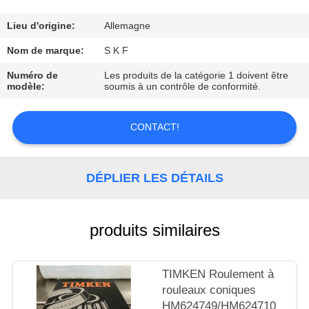
CONTRÔLE
Lieu d'origine:
Allemagne
DE
Nom de marque:
S K F
LA
Numéro de
Les produits de la catégorie 1 doivent être
modèle:
soumis à un contrôle de conformité.
QUALITÉ
CONTACT!
CONTACT
DÉPLIER LES DÉTAILS
DEMANDE
DE
SOUMISSION
produits similaires
PLAN
TIMKEN Roulement à
rouleaux coniques
DU
HM624749/HM624710