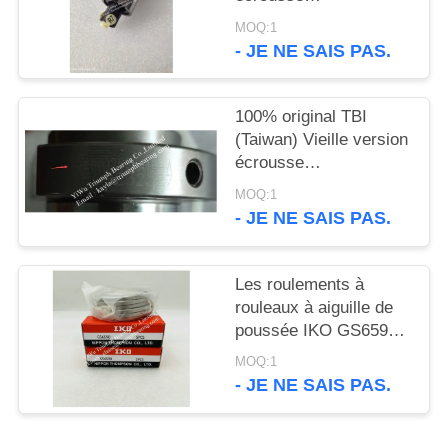
SITE
SFHR02020A1D-A,
MOQ:1
nouvelle version
- JE NE SAIS PAS.
SFAR02020A1D-A
PRIVACY
POLICY
100% original TBI
(Taiwan) Vieille version
écrousse
SFHR02525A1D-A,
MOQ:1
nouvelle version
- JE NE SAIS PAS.
écrousse
SFAR02525A1D-A
Les roulements à
rouleaux à aiguille de
poussée IKO GS6590,
GS75100
MOQ:1
- JE NE SAIS PAS.