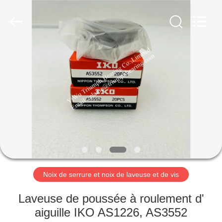
noix
de
laveuse
et
de
vis
Fournisseur.
Copyright
APERÇU
©
2021
-
2025
YiWu
PRODUITS
Triumph
Bearing
Co.,Limited.
All
Rights
A
Reserved.
Developed
by
PROPOS
ECER
DE
NOUS
Noix de serrure et noix de laveuse et de vis
VISITE
Laveuse de poussée à roulement d'
D'USINE
aiguille IKO AS1226, AS3552