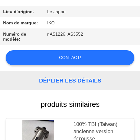
CONTRÔLE
Lieu d'origine:
Le Japon
DE
Nom de marque:
IKO
LA
Numéro de
r AS1226, AS3552
modèle:
QUALITÉ
CONTACT!
CONTACT
DÉPLIER LES DÉTAILS
DEMANDE
DE
SOUMISSION
produits similaires
PLAN
100% TBI (Taiwan)
ancienne version
DU
écrousse