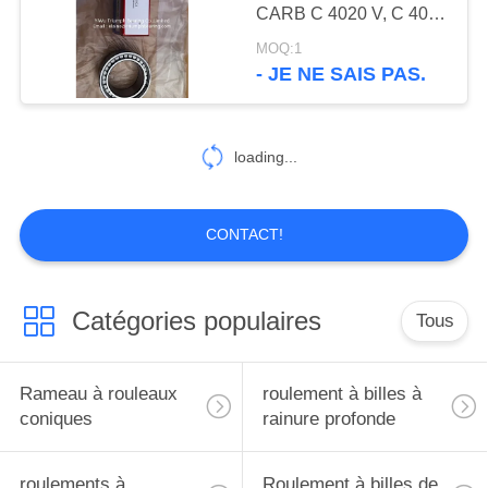
SITE
CARB C 4020 V, C 4020
V/C3
MOQ:1
- JE NE SAIS PAS.
81
PRIVACY
Les roulements
POLICY
sphériques et les
loading...
roulements auto-
CONTACT!
alignés
23
Catégories populaires
Tous
Blocs coulissants et
guidage linéaire
Rameau à rouleaux
roulement à billes à
coniques
rainure profonde
roulements à
Roulement à billes de