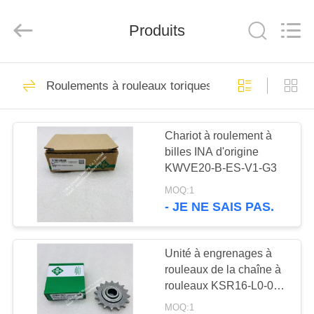
2021
-
2026
YiWu
Produits
Triumph
Bearing
Co.,Limited.
All
APERÇU
Rights
127
Reserved.
Roulements à rouleaux toriques CARB, roulement 
Developed
by
Rameau à rouleaux
ECER
PRODUITS
coniques
Chariot à roulement à
billes INA d'origine
A
KWVE20-B-ES-V1-G3
PROPOS
MOQ:1
DE
- JE NE SAIS PAS.
142
NOUS
roulement à billes à
Unité à engrenages à
rouleaux de la chaîne à
VISITE
rainure profonde
rouleaux KSR16-L0-08-
D'USINE
10-16-08
MOQ:1