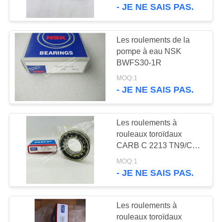
- JE NE SAIS PAS.
CONTRÔLE
DE
Les roulements de la
129
LA
pompe à eau NSK
roulements à
BWFS30-1R
QUALITÉ
rouleaux
MOQ:1
- JE NE SAIS PAS.
CONTACT
cylindriques
Les roulements à
DEMANDE
rouleaux toroïdaux
DE
CARB C 2213 TN9/C3,
133
C 2213 TN9/C3
SOUMISSION
MOQ:1
Roulement à billes
- JE NE SAIS PAS.
de contact angulaire
PLAN
Les roulements à
DU
rouleaux toroïdaux