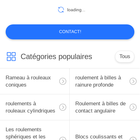
loading...
22
CONTACT!
Portant excentrique
Catégories populaires
Tous
Rameau à rouleaux
roulement à billes à
6
coniques
rainure profonde
roulement à
roulements à
Roulement à billes de
rouleaux croisés
rouleaux cylindriques
contact angulaire
Les roulements
sphériques et les
Blocs coulissants et