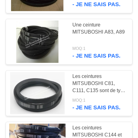
- JE NE SAIS PAS.
CONTRÔLE
DE
Une ceinture
129
LA
MITSUBOSHI A83, A89
roulements à
QUALITÉ
rouleaux
MOQ:1
- JE NE SAIS PAS.
CONTACT
cylindriques
Les ceintures
DEMANDE
MITSUBOSHI C81,
DE
C111, C135 sont de type
133
C
SOUMISSION
MOQ:1
Roulement à billes
- JE NE SAIS PAS.
de contact angulaire
PLAN
Les ceintures
DU
MITSUBOSHI C144 et