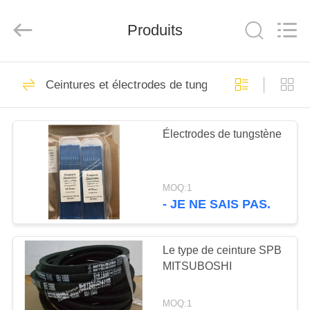
Triumph
Bearing
Co.,Limited.
All
Produits
Rights
Reserved.
Developed
by
APERÇU
ECER
127
Ceintures et électrodes de tungstène
Rameau à rouleaux
PRODUITS
coniques
Électrodes de tungstène
A
PROPOS
MOQ:1
DE
- JE NE SAIS PAS.
142
NOUS
roulement à billes à
Le type de ceinture SPB
MITSUBOSHI
VISITE
rainure profonde
D'USINE
MOQ:1