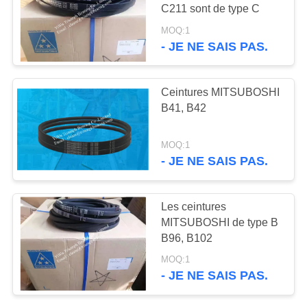
SITE
C211 sont de type C
MOQ:1
- JE NE SAIS PAS.
81
PRIVACY
Les roulements
POLICY
Ceintures MITSUBOSHI
sphériques et les
B41, B42
roulements auto-
MOQ:1
alignés
- JE NE SAIS PAS.
23
Les ceintures
Blocs coulissants et
MITSUBOSHI de type B
B96, B102
guidage linéaire
MOQ:1
- JE NE SAIS PAS.